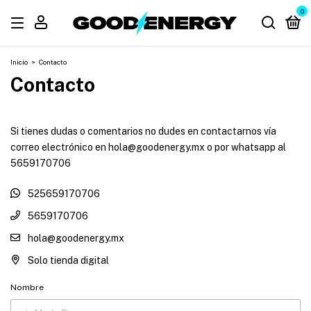
0
Inicio
>
Contacto
Contacto
Si tienes dudas o comentarios no dudes en contactarnos vía
correo electrónico en
hola@goodenergy.mx
o por whatsapp al
5659170706
525659170706
5659170706
hola@goodenergy.mx
Solo tienda digital
Nombre