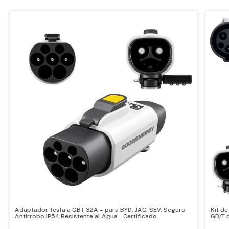
Adaptador Tesla a GBT 32A – para BYD, JAC, SEV, Seguro
Kit de
Antirrobo IP54 Resistente al Agua - Certificado
GB/T 