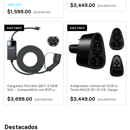
V1-V4, Carga Rápida 500A
$3,449.00
-
20
%
OFF
$4,999.00
1000V
$1,599.00
$1,999.00
AGOTADO
AGOTADO
Cargador Portátil GB/T 3.5kW
Adaptador Universal CCS1 a
16A – Compatible con BYD y
Tesla NACS DC V1-V4, Carga
JAC, Temporizador y
Rápida 500A 1000V
Protección IP54
$3,699.00
$3,449.00
$4,999.00
$4,999.00
Destacados