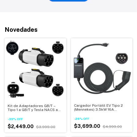
Novedades
Cargador Portátil EV Tipo 2
Kit de Adaptadores GB/T –
(Mennekes) 3.5kW 16A
Tipo 1 a GB/T y Tesla NACS a
110/220V con Temporizador
GB/T con Botón de Seguridad
Programable, Pantalla LED y
y Bolsa de Transporte
-
26
%
OFF
-
39
%
OFF
Protección IP54
$3,699.00
$2,449.00
$4,999.00
$3,999.00