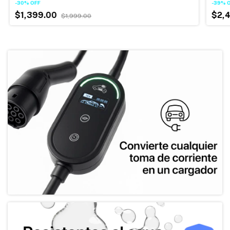
-
30
%
OFF
-
39
%
$1,399.00
$2,
$1,999.00