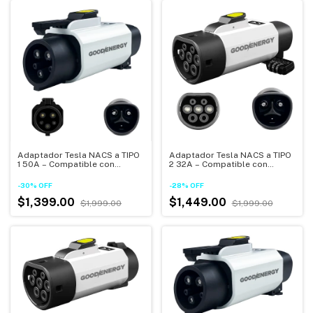
Adaptador Tesla NACS a TIPO
Adaptador Tesla NACS a TIPO
1 50A – Compatible con
2 32A – Compatible con
NISSAN, BMW, VOLVO, Seguro
CHANGAN, GWM y ZEEKR,
y Compacto
Seguro y Compacto
-
30
%
OFF
-
28
%
OFF
$1,399.00
$1,449.00
$1,999.00
$1,999.00