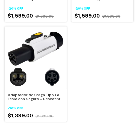
al Agua IP54
al Agua IP54
-
20
%
OFF
-
20
%
OFF
$1,599.00
$1,599.00
$1,999.00
$1,999.00
Adaptador de Carga Tipo 1 a
Tesla con Seguro – Resistente
al Agua IP54
-
30
%
OFF
$1,399.00
$1,999.00